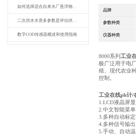
如何选择适合自来水厂悬浮物在线监测仪？
品牌
二次供水水质多参数是评估供水安全的关键指标
参数种类
数字COD传感器概述和使用指南
仪器种类
8000系列
工业
在
极广泛用于电
殖、现代农业种
控制。
工业在线ph计/
1.
LCD
液晶
屏
显
2.
中文智能菜单
3.
多种自动标定
4.
多种
信号输出
5.
手动、自动温