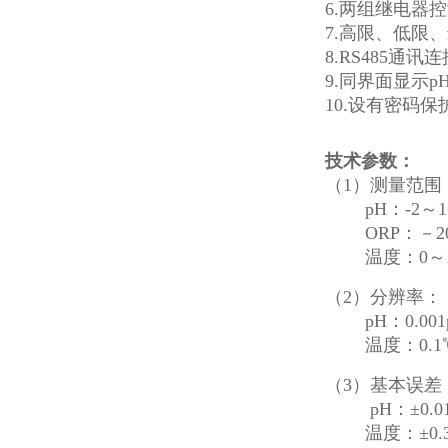
6.
两
组继电器控
7.
高限、低限、
8.
RS485
通讯连
9.
同界面显示
p
10.
设有密码保
技术参数
：
（
1）测量范围
pH：-2
～
1
ORP：－200
温度：
0～
（
2）分辨率：
pH
：
0.00
温度：
0.
（
3）基本误差
pH
：
±0.0
温度：
±0