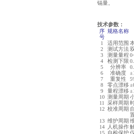
镉量。
技术参数：
序
规格名称
号
1
适用范围
2
测试方法
3
测量量程
0
4
检测下限
0
5
分辨率
0
6
准确度
±
7
重复性
5
8
零点漂移
±
9
量程漂移
±
10
测量周期
11
采样周期
12
校准周期
13
维护周期
14
人机操作
15
自检保护