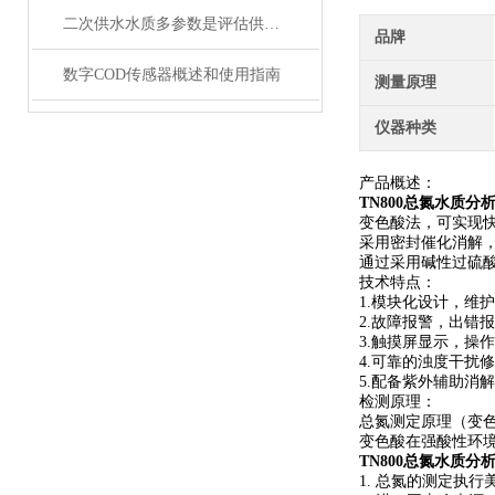
二次供水水质多参数是评估供水安全的关键指标
品牌
数字COD传感器概述和使用指南
测量原理
仪器种类
产品概述：
TN800
总氮水质分
变⾊酸法，可实现
采⽤密封催化消解
通过采用碱性过硫
技术特点：
1.模块化设计，维
2.故障报警，出错
3.触摸屏显示，操
4.可靠的浊度干扰
5.配备紫外辅助消
检测原理：
总氮测定原理（变
变色酸在强酸性环
TN800
总氮水质分
1. 总氮的测定执