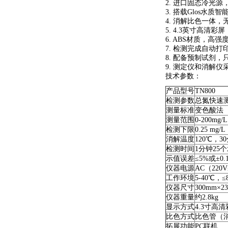
2. 进⼝固态冷光
3. 搭载Glos
4. 消解⽐⾊⼀体
5. 4.3英⼨⾼清
6. ABS材质，⾼
7. 检测完成⾃动
8. 配备预制试剂
9. 测定仪和消解
技术参数：
产品型号
TN800
检测参数
总氮快速
测量标准
变色酸法
测量范围
0-200mg
检测下限
0.25 mg/L
消解温度
120℃，3
检测时间
1分钟25
示值误差
≤5%或±0.
仪器电源
AC（220
工作环境
5-40℃，
仪器尺寸
300mm×2
仪器重量
约2.8kg
显示方式
4.3寸高
比色方式
比色管（
拓展功能
PC联机