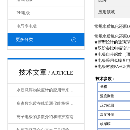
品牌
应用领域
PH电极
电导率电极
常规水质氧化还原O
常规水质氧化还原O
更多分类
✬
新型设计的玻璃
✬
双阶参比电极设
✬
电极自带螺纹（顶
✬
电极采用低噪音
✬
电极材质PA+G
技术文章
/ ARTICLE
技术参数：
量程
水质悬浮物浓度计的应用带来了诸多好处
温度测量
多参数水质在线监测仪能掌握水质的实时动态
压力范围
温度补偿
离子电极的参数介绍和维护指南
敏感膜