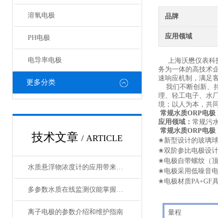
溶氧电极
品牌
应用领域
PH电极
电导率电极
上海沃懋仪表科技
务为一体的高技术
速响应机制，满足
更多分类
我们不断创新、持
理、轻工电子、水
境；以人为本，共
常规水质ORP电极 P
应用领域：
常规污
常规水质ORP电极 P
技术文章
/ ARTICLE
✬
新型设计的玻璃
✬
双阶参比电极设
✬
电极自带螺纹（
水质悬浮物浓度计的应用带来了诸多好处
✬
电极采用低噪音
✬
电极材质PA+G
多参数水质在线监测仪能掌握水质的实时动态
离子电极的参数介绍和维护指南
量程