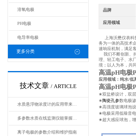
溶氧电极
品牌
应用领域
PH电极
电导率电极
上海沃懋仪表科技
务为一体的高技术
速响应机制，满足
更多分类
我们不断创新、持
理、轻工电子、水
境；以人为本，共
高温
pH
电极
应用领域：纯水
/
低
技术文章
/ ARTICLE
高温
pH
电极
✬
双盐桥设计，双
✬
陶瓷孔参
数电极
水质悬浮物浓度计的应用带来了诸多好处
✬
高强度玻璃
✬
电极采用低噪音
多参数水质在线监测仪能掌握水质的实时动态
✬
超大感应球泡，
离子电极的参数介绍和维护指南