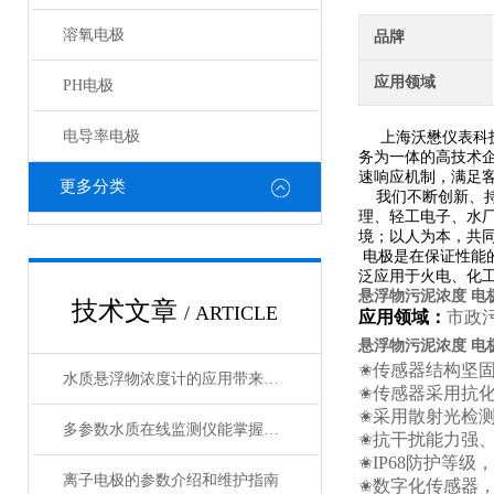
溶氧电极
品牌
应用领域
PH电极
电导率电极
上海沃懋仪表科技
务为一体的高技术
速响应机制，满足
更多分类
我们不断创新、持
理、轻工电子、水
境；以人为本，共
电极是在保证性能
泛应用于火电、化
悬浮物污泥浓度 电
技术文章
/ ARTICLE
应用领域：
市政
悬浮物污泥浓度 电
✬
传感器结构坚
水质悬浮物浓度计的应用带来了诸多好处
✬
传感器采用抗
✬
采用散
多参数水质在线监测仪能掌握水质的实时动态
✬
抗干扰能力强
✬
IP68
防护等级，
离子电极的参数介绍和维护指南
✬
数字化传感器