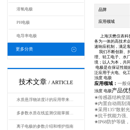
溶氧电极
品牌
应用领域
PH电极
电导率电极
上海沃懋仪表科技
务为一体的高技术
速响应机制，满足
更多分类
我们不断创新、持
理、轻工电子、水
境；以人为本，共
电极是在保证性能
泛应用于火电、化
浊度 电极
技术文章
/ ARTICLE
应用领域：
一般
产品优
浊度 电极
✬
传感器结构坚
水质悬浮物浓度计的应用带来了诸多好处
✬
内置自动雨刮清
✬
采用
135
°
多参数水质在线监测仪能掌握水质的实时动态
✬
抗干扰能力强
✬
IP68
防护等级，
离子电极的参数介绍和维护指南