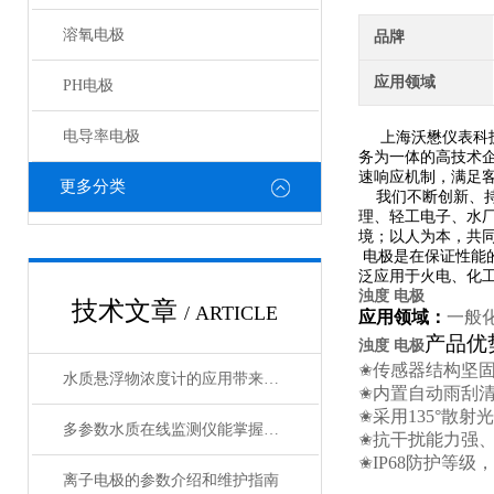
溶氧电极
品牌
应用领域
PH电极
电导率电极
上海沃懋仪表科技
务为一体的高技术
速响应机制，满足
更多分类
我们不断创新、持
理、轻工电子、水
境；以人为本，共
电极是在保证性能
泛应用于火电、化
浊度 电极
技术文章
/ ARTICLE
应用领域：
一般
产品优
浊度 电极
✬
传感器结构坚
水质悬浮物浓度计的应用带来了诸多好处
✬
内置自动雨刮清
✬
采用
135
°
多参数水质在线监测仪能掌握水质的实时动态
✬
抗干扰能力强
✬
IP68
防护等级，
离子电极的参数介绍和维护指南