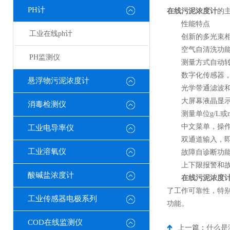
PH计
在线污泥浓度计
的
性能特点
工业在线ph计
创新的多光束相互
空气自清洗功能，
PH监测仪
测量方式自动转换
数字化传感器，信
悬浮物污泥浓度计
光学带通滤波和调
大屏幕液晶显示，
消毒检测仪
测量单位g/L或mg
中文菜单，操作
工业电导率仪
双通道输入，即
工业溶氧仪
故障自诊断功能
上下限报警和故
酸碱盐浓度计
在线污泥浓度
了工作可靠性，特
工业传感器电极系列
功能。
COD在线监测仪
上一篇：
什么是