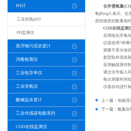
PH计
化学需氧量(COD
氧的mg/L表示。
工业在线ph计
原性物质的数量相
COD在线监测
PH监测仪
采用电化学氧化(
仪器使用*和葡萄
悬浮物污泥浓度计
测量不受水体的
新型取样系统取
消毒检测仪
采用触摸屏控制
通过信号输入同时
工业电导率仪
每次测量时间短
工业溶氧仪
仪器自动进行标定
酸碱盐浓度计
上一篇：
电磁流
下一篇：
氨氮在
工业传感器电极系列
COD在线监测仪