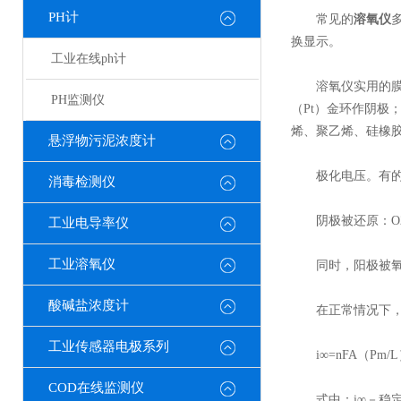
PH计
常见的
溶氧仪
换显示。
工业在线ph计
溶氧仪实用的膜电极有两
PH监测仪
（Pt）金环作阴极
烯、聚乙烯、硅橡胶
悬浮物污泥浓度计
极化电压。有的极
消毒检测仪
阴极被还原：O2+2
工业电导率仪
工业溶氧仪
同时，阳极被氧化：4C
酸碱盐浓度计
在正常情况下，上
工业传感器电极系列
i∞=nFA（Pm/L
COD在线监测仪
式中：i∞－稳定