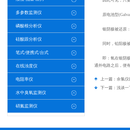
因此可见，只要测
多参数监测仪
原电池型(Galva
磷酸根分析仪
银阴极被还原：O2+
硅酸跟分析仪
同时，铅阳极被氧化：2
笔式/便携式/台式
即：氧在银阴极上
通外电路之后，便
在线浊度仪
电阻率仪
上一篇：
余氯仪
下一篇：
浅谈一
水中臭氧监测仪
硝氮监测仪