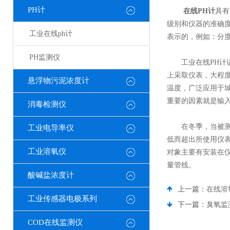
PH计
在线PH计
具有
级别和仪器的准确度
工业在线ph计
表示的，例如：分度为0
PH监测仪
工业在线PH计讲
上采取仪表，大程度
悬浮物污泥浓度计
温度，广泛应用于城
重要的因素就是输入
消毒检测仪
在冬季，当被测介
工业电导率仪
低而超出所使用仪
工业溶氧仪
对象主要有安装在
量管线。
酸碱盐浓度计
上一篇：
在线溶
工业传感器电极系列
下一篇：
臭氧监
COD在线监测仪