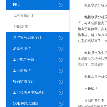
PH计
氨氮水质分析仪
工业在线ph计
氨氮水质分析
下，与水杨酸盐离
PH监测仪
相当于氨氮量。实
染事故、解决跨行政
悬浮物污泥浓度计
过高的钙镁离子、
消毒检测仪
氨氮是水体中的营
水杨酸法和纳士法两
工业电导率仪
高精度、高稳定性
工业溶氧仪
氨氮水质分析仪
酸碱盐浓度计
水杨酸法
工业传感器电极系列
在碱性条件下，试
COD在线监测仪
660nm波长处测