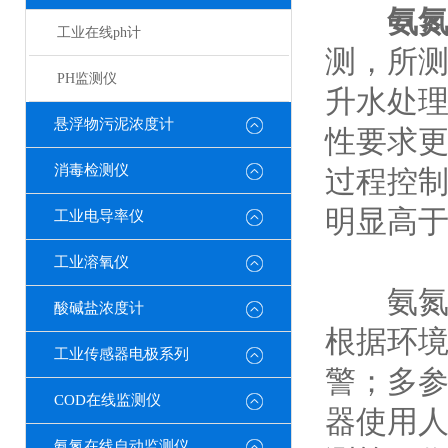
氨
工业在线ph计
测，所
PH监测仪
升水处
悬浮物污泥浓度计
性要求
消毒检测仪
过程控
明显高
工业电导率仪
工业溶氧仪
氨氮水
酸碱盐浓度计
根据环
工业传感器电极系列
警；多
COD在线监测仪
器使用
氨氮在线自动监测仪