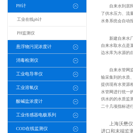
PH计
自来水到居
了供水压力、流
工业在线ph计
水务系统会自动
PH监测仪
新建自来水
自来水取水点是
悬浮物污泥浓度计
边水库为水源的
消毒检测仪
自来水管网
工业电导率仪
输采集到的水质
提供现有水资源
工业溶氧仪
水管网进行统一
供水的的水质监
酸碱盐浓度计
二十几项指标进
工业传感器电极系列
上海沃懋仪
COD在线监测仪
进口和末端监