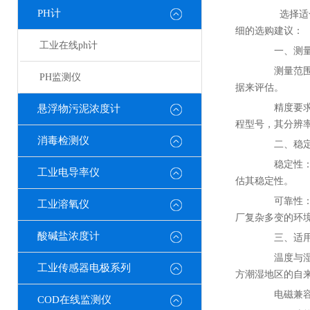
PH计
选择适合自
细的选购建议：
工业在线ph计
一、测量
测量范围：
PH监测仪
据来评估。
精度要求：
悬浮物污泥浓度计
程型号，其分辨率可
消毒检测仪
二、稳定
稳定性：选
工业电导率仪
估其稳定性。
可靠性：考
工业溶氧仪
厂复杂多变的环
酸碱盐浓度计
三、适用
温度与湿度
工业传感器电极系列
方潮湿地区的自
电磁兼容性
COD在线监测仪