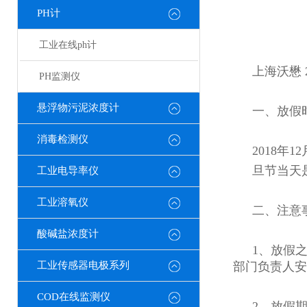
PH计
工业在线ph计
上海沃懋 
PH监测仪
悬浮物污泥浓度计
一、
放假
消毒检测仪
2018
年
12
旦节当天
工业电导率仪
工业溶氧仪
二、
注意
酸碱盐浓度计
1
、
放假
工业传感器电极系列
部门负责人安
COD在线监测仪
2
、放假期