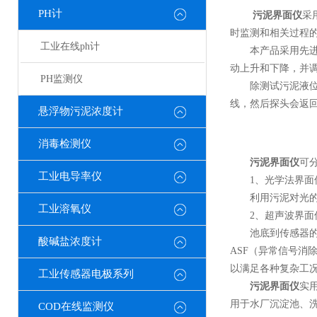
PH计
污泥界面仪
采
时监测和相关过程
工业在线ph计
本产品采用先进的
动上升和下降，并
PH监测仪
除测试污泥液位外
线，然后探头会返
悬浮物污泥浓度计
消毒检测仪
污泥界面仪
可
工业电导率仪
1、光学法界面
利用污泥对光的吸
工业溶氧仪
2、超声波界面
池底到传感器的距
酸碱盐浓度计
ASF（异常信号
以满足各种复杂工
工业传感器电极系列
污泥界面仪
实
用于水厂沉淀池、
COD在线监测仪