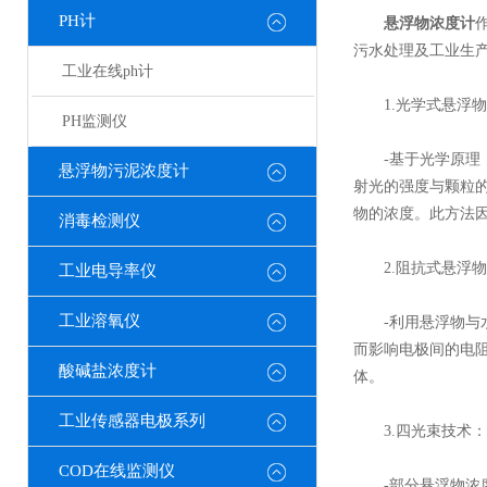
PH计
悬浮物浓度计
污水处理及工业生
工业在线ph计
1.光学式悬浮物
PH监测仪
-基于光学原理，
悬浮物污泥浓度计
射光的强度与颗粒
物的浓度。此方法
消毒检测仪
2.阻抗式悬浮物
工业电导率仪
工业溶氧仪
-利用悬浮物与水
而影响电极间的电
酸碱盐浓度计
体。
工业传感器电极系列
3.四光束技术：
COD在线监测仪
-部分悬浮物浓度