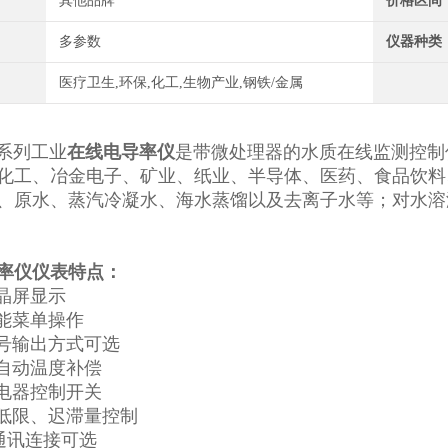
其他品牌
价格区间
多参数
仪器种类
医疗卫生,环保,化工,生物产业,钢铁/金属
系列工业
在线电导率仪
是带微处理器的水质在线监测控制
化工、冶金电子、矿业、纸业、半导体、医药、食品饮料
、原水、蒸汽冷凝水、海水蒸馏以及去离子水等；对水溶
率仪
仪表特点：
晶
屏
显示
能菜单操作
号输出方式可选
自动温度补偿
电器控制开关
低限、迟滞量控制
通讯连接
可选