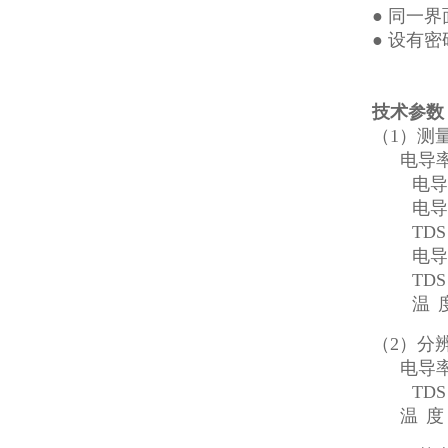
●
同一界
●
设有密
技术参数
（
1）测
电导
电导
电导
TDS
电导
TDS
温
（
2）分
电导
TDS
温
度