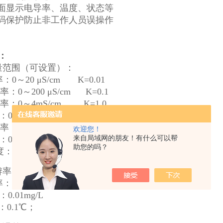
面显示电导率
、
温度
、
状态等
码保护防止非工作人员误操作
：
量范围（可设置）：
率：
0～20 μS/cm K=0.01
率：
0～200 μS/cm K=0.1
率：
0～4mS/cm K=1.0
：
0～2000mg/L
率：
0～40mS/cm K=10.0
欢迎您！
来自局域网的朋友！有什么可以帮
：
0～9999mg/L
助您的吗？
度：
0～150.0℃（根据电极）；
辨率：
率：
0.001μS/cm
；
0.01 mS/cm；
：
0.01mg/L
：
0.1℃；