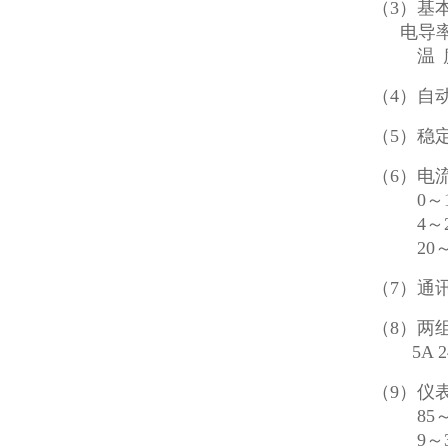
（
3）基
电导
温
（
4）自
（
5）稳定
（
6）
电
0
～
4～20
20～4
（
7）通讯
（8）两
5A 24
（9）仪
85～26
9～36