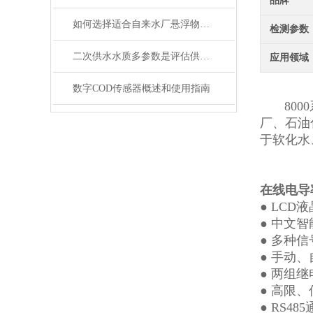
品牌
如何选择适合自来水厂悬浮物在线监测仪？
检测参数
二次供水水质多参数是评估供水安全的关键指标
应用领域
数字COD传感器概述和使用指南
8000
厂、石油
于软化水
在线电导
●
LCD
液
●
中文智
●
多种
信
●
手动、
●
两组继
●
高限、
●
RS485