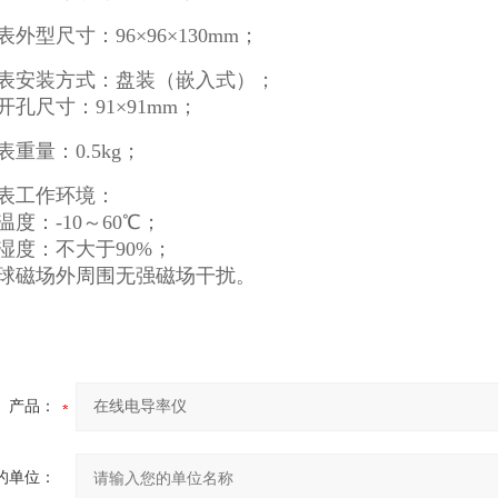
表外型尺寸：
96×96×130mm；
仪表安装方式：盘装（嵌入式）；
开孔尺寸
：91×91mm
；
表重量：
0.5kg；
仪表工作环境：
温度：
-10～60℃；
湿度：不大于
90%；
球磁场外周围无强磁场干扰。
产品：
的单位：