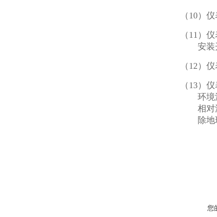
（10
）仪
（
11）
安装
（12
）仪
（
13）
环境
相对
除地
您