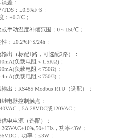
本误差：
率
/TDS
：
±0.5%F·S；
度：
±0.3℃；
动或手动温度补偿范围：0～150℃；
性：±0.2%F·S/24h；
流输出
（
标配
1路，可选配2路）：
10mA(
负载电阻＜
1.5KΩ)；
mA(
负载电阻＜
750Ω)；
mA(
负载电阻＜
750Ω)；
输出：RS485 Modbus RTU（选配）；
组继电器控制触点：
0VAC，5A 28VDC
或
120VAC；
表供电电源（选配）：
5VAC±10%,50±1Hz，功率≤3W；
VDC，功率：≤3W；