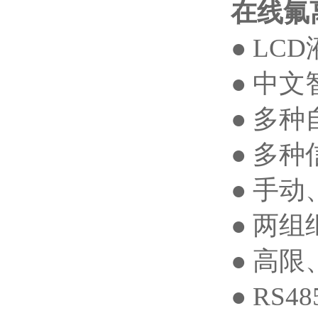
在线氟
●
LCD
●
中文
●
多种
●
多种
●
手动
●
两
组
●
高限
●
RS48