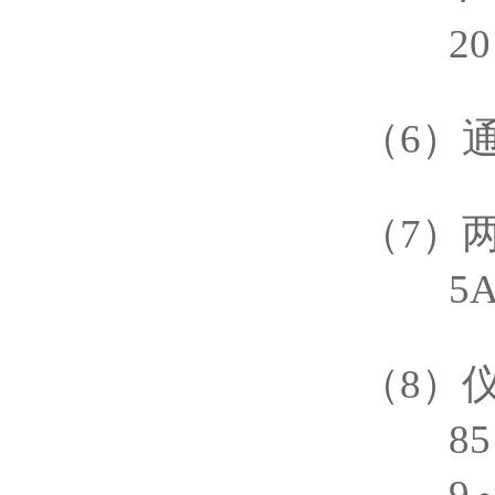
20～
（
6）
（7）
5A 2
（8
）
85～2
9～3