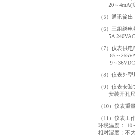
20～4mA(
（
5）通讯输出：R
（6）三组继电
5A 240VAC
（7
）
仪表供电
85～265VAC
9～36VDC
（8）仪表外型尺寸
（
9
）
仪表安装
安装开孔尺寸：
（10
）仪表重
（11）仪表工
环境温度：
-1
相对湿度：不