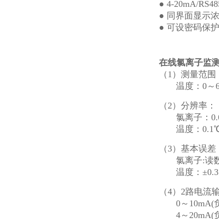
●
4-20mA/
RS48
●
同界面显示
●
可设
密码保
在线氯离子监
（
1）测量范围：0
温度：
0
～
（2）分辨率：
氯离子
：
0
温度：
0.
（3）基本误差
氯离子
:读
温度：
±0.
（4）2路电流
0
～
10mA(
4～20mA(