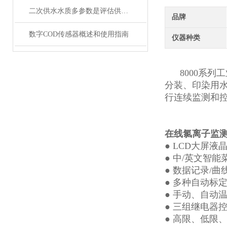
二次供水水质多参数是评估供水安全的关键指标
品牌
数字COD传感器概述和使用指南
仪器种类
8000系列工
分装、印染用
行连续监测和
在线氯离子监
●
LCD
大屏液
●
中
/
英
文智能
●
数据记录
/
曲
●
多种自动标
●
手动、自动
●
三
组继电器
●
高限、低限