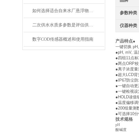
品牌
如何选择适合自来水厂悬浮物在线监测仪？
参数种类
二次供水水质多参数是评估供水安全的关键指标
仪器种类
数字COD传感器概述和使用指南
产品特点
●
一键切换 pH, 
●pH, mV
●四组11点标准
●两点ORP
●离子浓度量测范
●超大LCD
●IP67防尘
●一键自动
●一键检视设
●HOLD读
●温度偏移调
●200组量
●可选择10
技术规格
pH
酸碱度