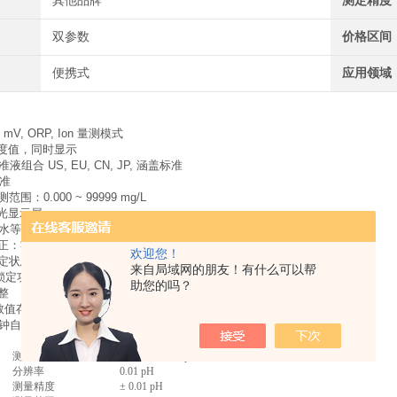
其他品牌
测定精度
双参数
价格区间
便携式
应用领域
mV, ORP, Ion 量测模式
, 温度值，同时显示
液组合 US, EU, CN, JP, 涵盖标准
校准
围：0.000 ~ 99999 mg/L
背光显示屏
防水等级
更正：零点偏移、电极斜率，确保量程准确
欢迎您！
定状态,包含:电极的零点偏移,电极斜率,及仪表的各种设定状态
来自局域网的朋友！有什么可以帮
值锁定功能
助您的吗？
整
测数值存储功能
分钟自动关机功能
测量范围
-2.00 ～ 20.00 pH
分辨率
0.01 pH
测量精度
± 0.01 pH