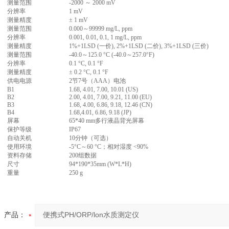
测量范围
-2000 ～ 2000 mV
分辨率
1 mV
测量精度
± 1 mV
测量范围
0.000～99999 mg/L, ppm
分辨率
0.001, 0.01, 0.1, 1 mg/L, ppm
测量精度
1%+1LSD (一价), 2%+1LSD (二价), 3%+1LSD (三价)
测量范围
-40.0～125.0 °C (-40.0～257.0°F)
分辨率
0.1 °C, 0.1 °F
测量精度
± 0.2 °C, 0.1 °F
供电电源
2节7号（AAA）电池
B1
1.68, 4.01, 7.00, 10.01 (US)
B2
2.00, 4.01, 7.00, 9.21, 11.00 (EU)
B3
1.68, 4.00, 6.86, 9.18, 12.46 (CN)
B4
1.68,4.01, 6.86, 9.18 (JP)
屏幕
65*40 mm多行液晶背光屏幕
保护等级
IP67
自动关机
10分钟（可选）
使用环境
-5°C～60 °C；相对湿度 <90%
资料存储
200组数据
尺寸
94*190*35mm (W*L*H)
重量
250 g
产品：