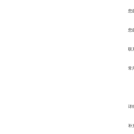
您
您
联
常
详
补